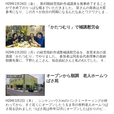
H29年2月24日（金）、第43期経営指針作成講座を無事終了すること
ができ終了のりっぱな楯までいただきました。 皆さんの発表は大変
参考になり、この方々が自分の同期になるんだなあとワクワクしまし
た。 （1年生になったら）またお友達が...
「かたつむり」で補講慰労会
社長の独り言
H29年2月20日（月）の経営指針作成塾補講慰労会を、首里末吉の居
酒屋「かたつむり」でやりました。 参加者は同友会代表理事の喜納
朝勝先輩に、下野たえこさん、知念由紀さんと私の4人でした。 4人
でとても楽しい貴重な時間を過ごしました。...
オープンから順調 老人ホームつ
社長の独り言
ばさ苑
H29年3月2日（木）、シンケンハウス㈱のバンクミーテーィングが終
わってから、すぐ近くにオープンしたうるま市の有料老人ホームつば
さ苑を訪れました つばさ苑は昨年12月にオープンしたばかりのピッ
カピカの老人ホーム シンケンハウスさんの...