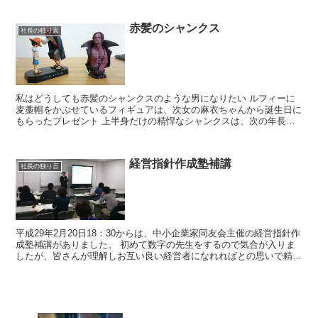
赤髪のシャンクス
社長の独り言
私はどうしても赤髪のシャンクスのような男になりたい ルフィーに
麦藁帽をかぶせているフィギュアは、次女の麻衣ちゃんから誕生日に
もらったプレゼント 上半身だけの精悍なシャンクスは、次の年長女
の優衣ちゃんからもらったプレゼント 子...
経営指針作成塾補講
社長の独り言
平成29年2月20日18：30からは、中小企業家同友会主催の経営指針作
成塾補講がありました。 初めて数字の先生をするので気合が入りま
したが、皆さんが理解しお互い良い経営者になれればとの思いで精い
っぱいやりました。 時間を割いてわざわざ勉...