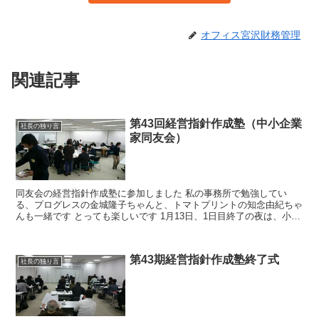
オフィス宮沢財務管理
関連記事
第43回経営指針作成塾（中小企業
社長の独り言
家同友会）
同友会の経営指針作成塾に参加しました 私の事務所で勉強してい
る、プログレスの金城隆子ちゃんと、トマトプリントの知念由紀ちゃ
んも一緒です とっても楽しいです 1月13日、1日目終了の夜は、小禄
のパイカジで懇親会をしました
第43期経営指針作成塾終了式
社長の独り言