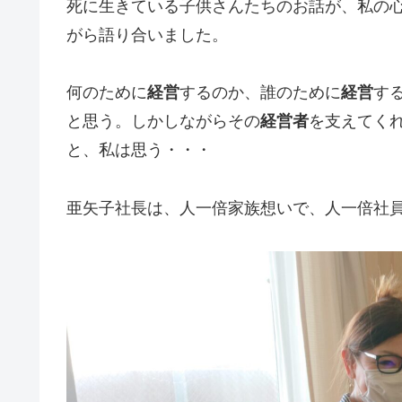
死に生きている子供さんたちのお話が、私の
がら語り合いました。
何のために
経営
するのか、誰のために
経営
する
と思う。しかしながらその
経営者
を支えてく
と、私は思う・・・
亜矢子社長は、人一倍家族想いで、人一倍社