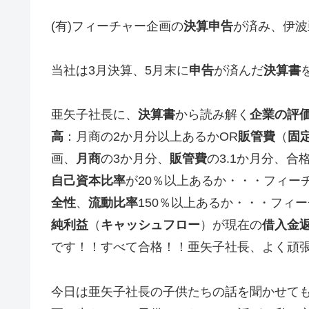
(有)フィーチャー企画の
決算申告
が済み、伊波
当社は3月決算、5月末に
申告
が済んだ
決算書
亜矢子社長に、
決算書
から読み解く
企業の評
高
：月商の2か月分以上あるかOR
販管費
（
固
画、
月商
の3か月分、
販管費
の3.1か月分、合
自己資本比率
が20％以上あるか・・・フィーチ
全性
、
流動比率
150％以上あるか・・・フィ
純利益
（
キャッシュフロー
）が現在の
借入金
です！！すべて合格！！亜矢子社長、よく頑
今日は亜矢子社長の子供たちの話を聞かせて