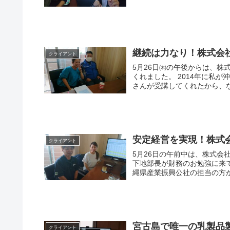
継続は力なり！株式会
クライアント
5月26日㈭の午後からは、
くれました。 2014年に私が沖縄県産業振興公社主催の「資金繰りセミナー」をしたときに佳子
さんが受講してくれたから、な
安定経営を実現！株式会
クライアント
5月26日の午前中は、株式会
下地部長が財務のお勉強に来てくれました。 隆子社長との出会い
縄県産業振興公社の担当の方か
宮古島で唯一の乳製品
クライアント