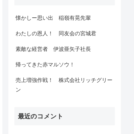
懐かしー思い出 稲嶺有晃先輩
わたしの恩人！ 同友会の宮城君
素敵な経営者 伊波亜矢子社長
帰ってきた赤マルソウ！
売上増強作戦！ 株式会社リッチグリー
ン
最近のコメント