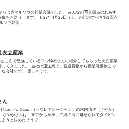
赤マルソウの幹部会議でした。 みんなの写真撮るのわあす
7年4月25日（土）の記念すべき第1回赤
赤マルソウ幹部...
社友立産業
私のところで勉強しているフジ砕石さんに紹介してもらった友立産業
業で、普通貨物から産業廃棄物まで
運搬ができるオールマイティーな会社です。 優しそうで...
さん
社Laule`a Ocean（ラウレアオーシャン）の木内清佳（さやか）
イビン
ようと決めたそうで...