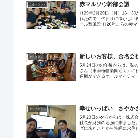
赤マルソウ幹部会議
クライアント
Ｈ29年2月20日（月）16：30からは
れたので、代わりに懐かしい映像をお送りします。 Ｈ2
マル塾風景 Ｈ26年ころの
新しいお客様、合名会
クライアント
5月24日㈫の午後からは、
さん（東南植物楽園近く）に行ってきました。 当社は運送
幸せいっぱい さやか
クライアント
5月23日の夕方からは、株式会
社長が財務の勉強に来ました。 さやかさんは、東京から単身、沖縄の海に魅せられてダ
グに来たことから沖縄に永住し