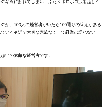
心の琴線に触れてしまい、ふたりボロボロ涙を流しな
のか、100人の
経営者
がいたら100通りの答えがある
れている身近で大切な家族なくして
経営
は語れない
員想いの
素敵な経営者
です。