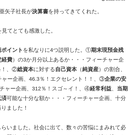
亜矢子社長が
決算書
を持ってきてくれた。
を見てとても感激した。
価ポイント
を私なりに4つ説明した。①
期末現預金残
定経費
）の3か月分以上あるか・・・フィーチャー企
格！、②
総資本
に対する
自己資本
（
純資産
）の割合、
ャー企画、46.3％！エクセレント！！、③
企業の安
ーチャー企画、312％！スゴ～イ！、④
経常利益
、
当期
返済
可能な十分な額か・・・フィーチャー企画、十分
張りました！
もらいました。社会に出て、数々の苦悩にまみれて必