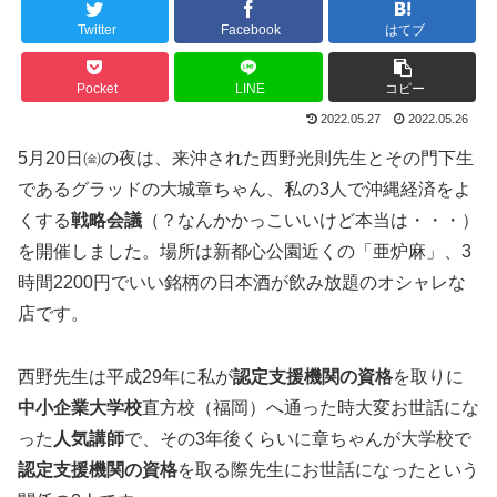
Twitter
Facebook
はてブ
Pocket
LINE
コピー
2022.05.27
2022.05.26
5月20日㈮の夜は、来沖された西野光則先生とその門下生
であるグラッドの大城章ちゃん、私の3人で沖縄経済をよ
くする
戦略会議
（？なんかかっこいいけど本当は・・・）
を開催しました。場所は新都心公園近くの「亜炉麻」、3
時間2200円でいい銘柄の日本酒が飲み放題のオシャレな
店です。
西野先生は平成29年に私が
認定支援機関の資格
を取りに
中小企業大学校
直方校（福岡）へ通った時大変お世話にな
った
人気講師
で、その3年後くらいに章ちゃんが大学校で
認定支援機関の資格
を取る際先生にお世話になったという