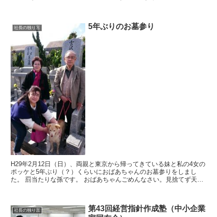
た。 （1年生になったら）またお友達が...
5年ぶりのお墓参り
社長の独り言
H29年2月12日（日）、両親と東京から帰ってきている妹と私の4女の
ポッケと5年ぶり（？）くらいにおばあちゃんのお墓参りをしまし
た。 罰当たりな孫です。 おばあちゃんごめんなさい。見捨てず天国
から見守っててね。
第43回経営指針作成塾（中小企業
社長の独り言