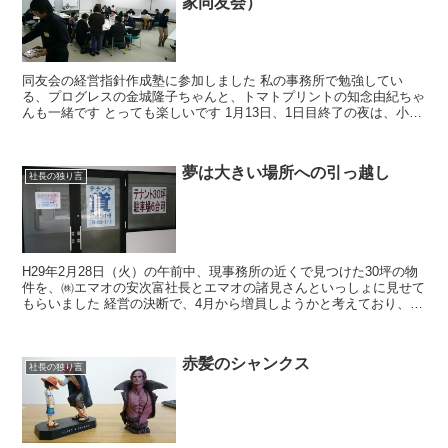
家同友会）
同友会の経営指針作成塾に参加しました 私の事務所で勉強してい
る、プログレスの金城隆子ちゃんと、トマトプリントの知念由紀ちゃ
んも一緒です とっても楽しいです 1月13日、1日目終了の夜は、小禄
のパイカジで懇親会をしました
夢は大きい場所への引っ越し
社長の独り言
H29年2月28日（火）の午前中、現事務所の近くで見つけた30坪の物
件を、㈱エマオの安次富社長とエマオの諸見さんといっしょに見せて
もらいました 経営の決断で、4月から増員しようかと考えており、そ
うなると今の事務所では手狭なため広...
赤髪のシャンクス
社長の独り言