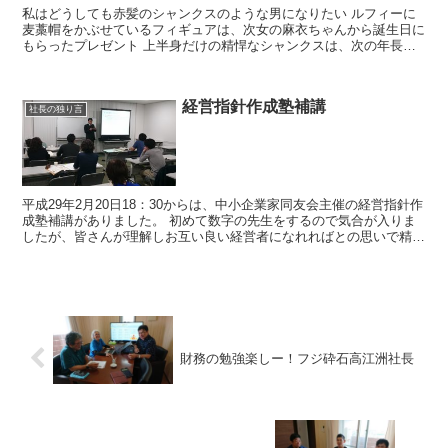
私はどうしても赤髪のシャンクスのような男になりたい ルフィーに
麦藁帽をかぶせているフィギュアは、次女の麻衣ちゃんから誕生日に
もらったプレゼント 上半身だけの精悍なシャンクスは、次の年長女
の優衣ちゃんからもらったプレゼント 子...
経営指針作成塾補講
社長の独り言
平成29年2月20日18：30からは、中小企業家同友会主催の経営指針作
成塾補講がありました。 初めて数字の先生をするので気合が入りま
したが、皆さんが理解しお互い良い経営者になれればとの思いで精い
っぱいやりました。 時間を割いてわざわざ勉...
財務の勉強楽しー！フジ砕石高江洲社長