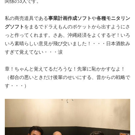
関係の3人です。
私の商売道具である
事業計画作成ソフト
や
各種モニタリン
グソフト
をまるでドラえもんのポケットから出すようにさ
っと作ってくれます。さあ、沖縄経済をよくするぞ！いろ
いろ素晴らしい意見が飛び交いました！・・・日本酒飲み
すぎて覚えてない・・・涙
章！ちゃんと覚えてるだろうな！先輩に恥かかすなよ！
（都合の悪いときだけ後輩のせいにする、昔からの戦略で
す・・・）