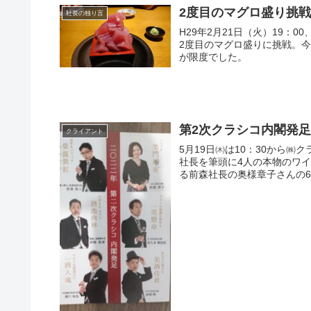
2度目のマグロ盛り挑
社長の独り言
H29年2月21日（火）19
2度目のマグロ盛りに挑戦。今回は私がやりました。
が限度でした。
第2次クラシコ内閣発
クライアント
5月19日㈭は10：30から㈱クラシ
社長を筆頭に4人の本物のワ
る前森社長の奥様章子さんの6