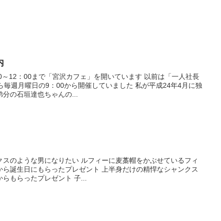
内
2：00まで「宮沢カフェ」を開いています 以前は「一人社長
日の9：00から開催していました 私が平成24年4月に独
分の石垣達也ちゃんの...
たい ルフィーに麦藁帽をかぶせているフィ
らったプレゼント 上半身だけの精悍なシャンクス
は、次の年長女の優衣ちゃんからもらったプレゼント 子...