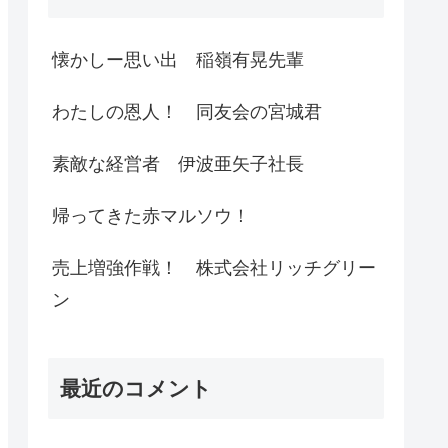
懐かしー思い出 稲嶺有晃先輩
わたしの恩人！ 同友会の宮城君
素敵な経営者 伊波亜矢子社長
帰ってきた赤マルソウ！
売上増強作戦！ 株式会社リッチグリー
ン
最近のコメント