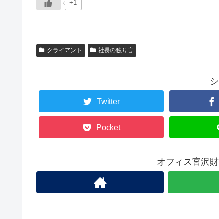
+1
クライアント
社長の独り言
シ
Twitter
Pocket
オフィス宮沢財