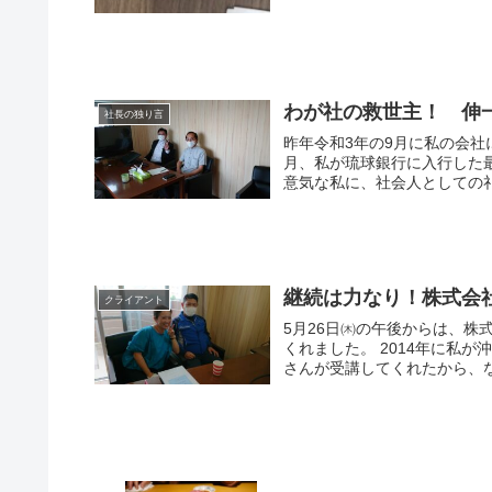
わが社の救世主！ 伸
社長の独り言
昨年令和3年の9月に私の会社に下地伸一
月、私が琉球銀行に入行した
意気な私に、社会人としての礼
継続は力なり！株式会
クライアント
5月26日㈭の午後からは、
くれました。 2014年に私が沖縄県産業振興公社主催の「資金繰りセミナー」をしたときに佳子
さんが受講してくれたから、な