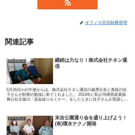
オフィス宮沢財務管理
関連記事
継続は力なり！株式会社チネン通
クライアント
信
5月26日㈭の午後からは、株式会社チネン通信の義秀社長と奥様の佳
子さんが財務の勉強に来てくれました。 2014年に私が沖縄県産業振
興公社主催の「資金繰りセミナー」をしたときに佳子さんが受講して
くれたから、なんと8年も私の事務所に通い...
末吉公園通り会を盛り上げよう！
クライアント
(有)環水テクノ開発