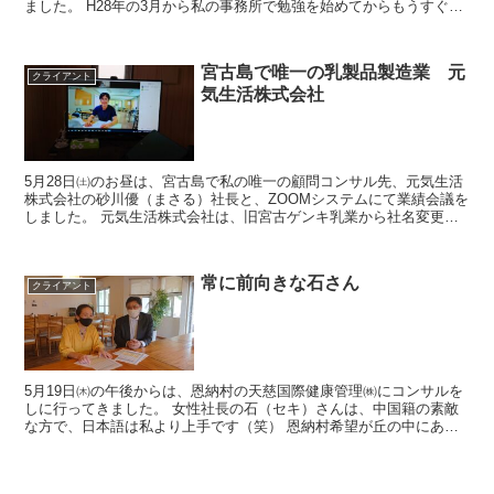
ました。 H28年の3月から私の事務所で勉強を始めてからもうすぐ1
年、まじめにコツコツと売上を伸ばし...
宮古島で唯一の乳製品製造業 元
クライアント
気生活株式会社
5月28日㈯のお昼は、宮古島で私の唯一の顧問コンサル先、元気生活
株式会社の砂川優（まさる）社長と、ZOOMシステムにて業績会議を
しました。 元気生活株式会社は、旧宮古ゲンキ乳業から社名変更を
した先で、宮古島で唯一の乳製品製造業です。...
常に前向きな石さん
クライアント
5月19日㈭の午後からは、恩納村の天慈国際健康管理㈱にコンサルを
しに行ってきました。 女性社長の石（セキ）さんは、中国籍の素敵
な方で、日本語は私より上手です（笑） 恩納村希望が丘の中にある
自然に囲まれた、海も高台から一望できる...