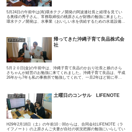
5月24日の午前中は(有)環水テクノ開発の阿波連社長と経理を見てい
る奥様の秀子さん、常務取締役の桃原さんが財務の勉強に来ました。
環水テクノ開発は、水事業（おいしい水を供給するための水道設備）
をメインに、大手メーカーと提携して食品関...
帰ってきた沖縄子育て良品株式会
クライアント
社
5月２０日(金)の午前中は、沖縄子育て良品のかおり社長と娘のさら
さちゃんが経営のお勉強に来てくれました。沖縄子育て良品は、平成
26年から7年も私の事務所で勉強してくれて、一旦2年ほど前に卒業
をしました。 思い起こせば私が独立したばか...
土曜日のコンサル LIFENOTE
クライアント
H29年2月18日（土）の午前10：00からは、合同会社LIFENOTE（ラ
イフノート）の上原さんご夫妻が自社の状況把握の勉強にいらしてい