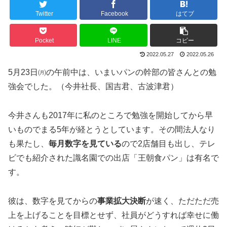
Twitter
Facebook
はてブ
Pocket
LINE
コピー
2022.05.27
2022.05.26
5月23日㈪の午前中は、いまいパンの幹部の皆さんとの勉
強会でした。（今井社長、国吉君、古波津君）
今井さんも2017年に私のところで勉強を開始してから早
いものでまる5年が経とうとしています。その間法人なり
も果たし、
毎月数字を見ている
ので2店舗目も出し、テレ
ビでも紹介された識名園での出店「王朝食パン」は有名で
す。
彼は、数字を見てからの
事業拡大決断
が速く、ただただ売
上を上げることを目標とせず、社員がどうすれば幸せに働