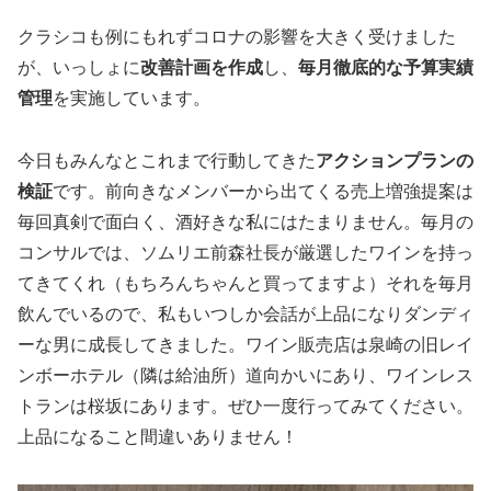
クラシコも例にもれずコロナの影響を大きく受けました
が、いっしょに
改善計画を作成
し、
毎月徹底的な予算実績
管理
を実施しています。
今日もみんなとこれまで行動してきた
アクションプランの
検証
です。前向きなメンバーから出てくる売上増強提案は
毎回真剣で面白く、酒好きな私にはたまりません。毎月の
コンサルでは、ソムリエ前森社長が厳選したワインを持っ
てきてくれ（もちろんちゃんと買ってますよ）それを毎月
飲んでいるので、私もいつしか会話が上品になりダンディ
ーな男に成長してきました。ワイン販売店は泉崎の旧レイ
ンボーホテル（隣は給油所）道向かいにあり、ワインレス
トランは桜坂にあります。ぜひ一度行ってみてください。
上品になること間違いありません！