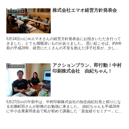
株式会社エマオ経営方針発表会
クライアント
5月14日㈯に㈱エマオさんの経営方針発表会にお招きいただき行って
きました。とても感慨深いものがありました。 思い起こせば、約6年
前の平成28年、経営にたくさんの不安を抱えた淳子社長が、少し泣
きそうな表情で私の事務所を訪ねてきたのが出...
アクションプラン、即行動！中村
クライアント
印刷株式会社 由紀ちゃん！
5月27日㈮の午前中は、中村印刷株式会社の知念由紀社長と頼りにな
る右腕町田さんが財務のお勉強に来ました。 由紀ちゃんも平成26年
に中小企業家同友会で私が初めて講義した「資金繰りセミナー」に参
加して、その2年後平成28年にお勉強を開始...