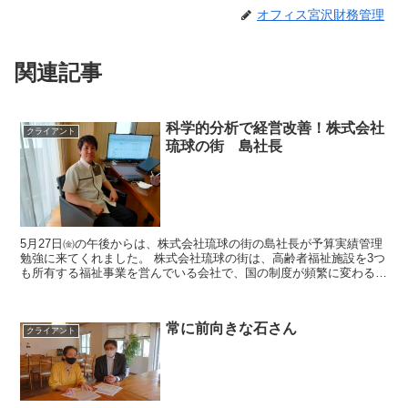
オフィス宮沢財務管理
関連記事
科学的分析で経営改善！株式会社
クライアント
琉球の街 島社長
5月27日㈮の午後からは、株式会社琉球の街の島社長が予算実績管理
勉強に来てくれました。 株式会社琉球の街は、高齢者福祉施設を3つ
も所有する福祉事業を営んでいる会社で、国の制度が頻繁に変わる
中、立ち上げ当初より厳しい経営を強いられてき...
常に前向きな石さん
クライアント