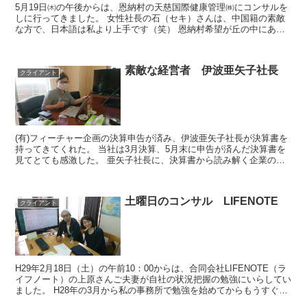
5月19日㈭の午後からは、恩納村の天慈国際健康管理㈱にコンサルを
しに行ってきました。 女性社長の石（セキ）さんは、中国籍の素敵
な方で、日本語は私より上手です（笑） 恩納村希望が丘の中にある
自然に囲まれた、海も高台から一望できる...
素敵な経営者 伊波亜矢子社長
クライアント
(有)フィーチャー企画の決算申告が済み、伊波亜矢子社長が決算書を
持ってきてくれた。 当社は3月決算、5月末に申告が済んだ決算書を
見てとても感激した。 亜矢子社長に、決算書から読み解く企業の評
価ポイントを私なりに4つ説明した。①...
土曜日のコンサル LIFENOTE
クライアント
H29年2月18日（土）の午前10：00からは、合同会社LIFENOTE（ラ
イフノート）の上原さんご夫妻が自社の状況把握の勉強にいらしてい
ました。 H28年の3月から私の事務所で勉強を始めてからもうすぐ1
年、まじめにコツコツと売上を伸ばし...