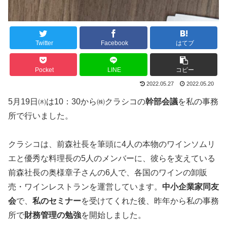
Twitter
Facebook
はてブ
Pocket
LINE
コピー
2022.05.27
2022.05.20
5月19日㈭は10：30から㈱クラシコの
幹部会議
を私の事務
所で行いました。
クラシコは、前森社長を筆頭に4人の本物のワインソムリ
エと優秀な料理長の5人のメンバーに、彼らを支えている
前森社長の奥様章子さんの6人で、各国のワインの卸販
売・ワインレストランを運営しています。
中小企業家同友
会
で、
私のセミナー
を受けてくれた後、昨年から私の事務
所で
財務管理の勉強
を開始しました。