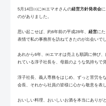
5月14日㈯に㈱エマオさんの
経営方針発表会
に
のがありました。
思い起こせば、約6年前の平成28年、
経営
にた
表情で私の事務所を訪ねてきたのが出会いで
あれから6年、㈱エマオは売上も順調に伸び、
れている淳子社長を、母親のような気持ちで
淳子社長、義人専務をはじめ、ずっと苦労を
会長、それから社員の皆様に心から敬意を表
おいしい料理、おいしいお酒を本当にありが