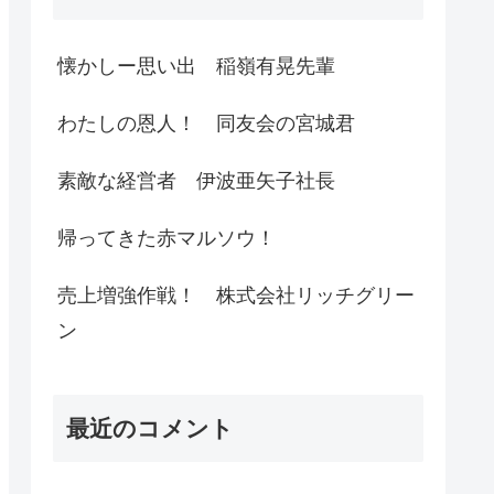
懐かしー思い出 稲嶺有晃先輩
わたしの恩人！ 同友会の宮城君
素敵な経営者 伊波亜矢子社長
帰ってきた赤マルソウ！
売上増強作戦！ 株式会社リッチグリー
ン
最近のコメント