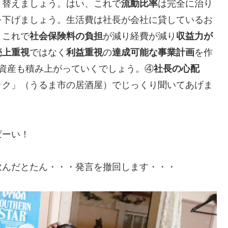
り替えましょう。はい、これで
流動比率
は完全に治り
を下げましょう。生活費は社長が会社に貸しているお
。これで
社会保険料の負担
が減り経費が減り
収益力が
売上重視
ではなく
利益重視
の
達成可能な事業計画
を作
資産も積み上がっていくでしょう。④
社長の心配
ック」（うるま市の居酒屋）でじっくり聞いてあげま
ぱーい！
飲んだとたん・・・発言を撤回します・・・