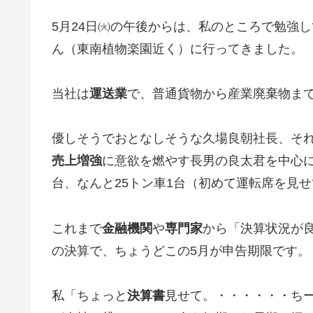
5月24日㈫の午後からは、私のところで勉強
ん（東南植物楽園近く）に行ってきました。
当社は
運送業
で、普通貨物から産業廃棄物ま
優しそうでおとなしそうな久場良朝社長、そ
売上増強
に意欲を燃やす長男の良太君を中心に5
台、なんと25トン車1台（初めて運転席を見
これまで
金融機関
や
専門家
から「決算状況が
の決算で、ちょうどこの5月が申告期限です。
私「ちょっと
決算書
見せて。・・・・・・ち