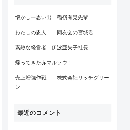
懐かしー思い出 稲嶺有晃先輩
わたしの恩人！ 同友会の宮城君
素敵な経営者 伊波亜矢子社長
帰ってきた赤マルソウ！
売上増強作戦！ 株式会社リッチグリー
ン
最近のコメント