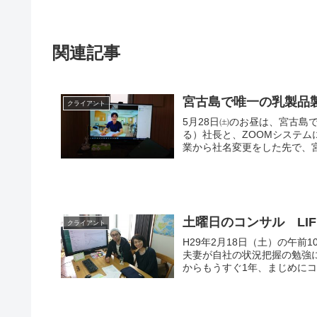
関連記事
宮古島で唯一の乳製品
クライアント
5月28日㈯のお昼は、宮古
る）社長と、ZOOMシステムにて業績会議をしま
業から社名変更をした先で、宮
土曜日のコンサル LIF
クライアント
H29年2月18日（土）の午前
夫妻が自社の状況把握の勉強にいらしていました。 H2
からもうすぐ1年、まじめにコ