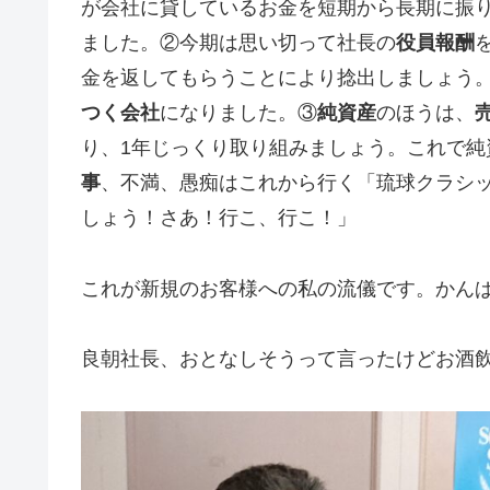
が会社に貸しているお金を短期から長期に振
ました。②今期は思い切って社長の
役員報酬
金を返してもらうことにより捻出しましょう
つく会社
になりました。③
純資産
のほうは、
り、1年じっくり取り組みましょう。これで純
事
、不満、愚痴はこれから行く「琉球クラシ
しょう！さあ！行こ、行こ！」
これが新規のお客様への私の流儀です。かん
良朝社長、おとなしそうって言ったけどお酒