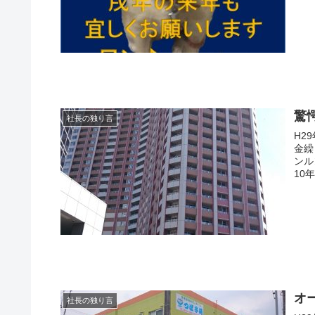
驚
社長の独り言
H2
金繰
ンルン気分
10
オ
社長の独り言