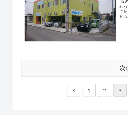
H2
わっ
さ苑を訪れました
次
1
2
3