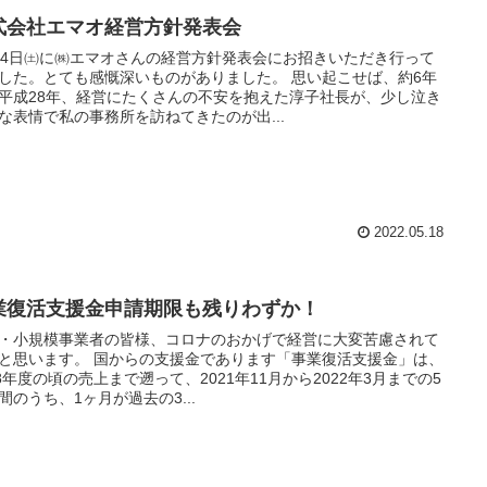
式会社エマオ経営方針発表会
14日㈯に㈱エマオさんの経営方針発表会にお招きいただき行って
た。とても感慨深いものがありました。 思い起こせば、約6年
平成28年、経営にたくさんの不安を抱えた淳子社長が、少し泣き
な表情で私の事務所を訪ねてきたのが出...
2022.05.18
業復活支援金申請期限も残りわずか！
・小規模事業者の皆様、コロナのおかげで経営に大変苦慮されて
 国からの支援金であります「事業復活支援金」は、
18年度の頃の売上まで遡って、2021年11月から2022年3月までの5
間のうち、1ヶ月が過去の3...