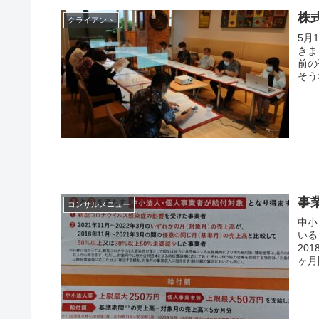
株
クライアント
5月
きまし
前の
そう
事
コンサルメニュー
中小
いると思います。
20
ヶ月