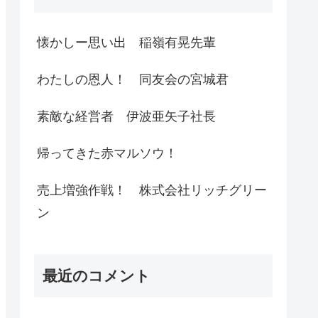
懐かしー思い出 稲嶺有晃先輩
わたしの恩人！ 同友会の宮城君
素敵な経営者 伊波亜矢子社長
帰ってきた赤マルソウ！
売上増強作戦！ 株式会社リッチグリー
ン
最近のコメント