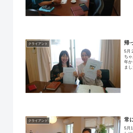
帰
クライアント
5月
ちゃ
年か
常
クライアント
5月