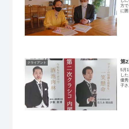
しに行ってき
方で、
に囲
第
クライアント
5月
した。 クラシコは、前森社長を筆頭に4人
優秀
子さ