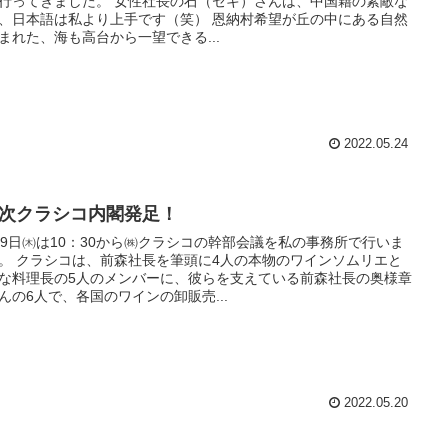
ました。 女性社長の石（セキ）さんは、中国籍の素敵な
日本語は私より上手です（笑） 恩納村希望が丘の中にある自然
まれた、海も高台から一望できる...
2022.05.24
2次クラシコ内閣発足！
19日㈭は10：30から㈱クラシコの幹部会議を私の事務所で行いま
の本物のワインソムリエと
な料理長の5人のメンバーに、彼らを支えている前森社長の奥様章
んの6人で、各国のワインの卸販売...
2022.05.20