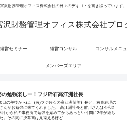
宮沢財務管理オフィス株式会社の日々のデキゴトを書き綴っています。
宮沢財務管理オフィス株式会社ブロ
経営セミナー
経営コンサル
コンサルメニュ
メンバーズエリア
務の勉強楽しー！フジ砕石高江洲社長
20日の午後からは、(有)フジ砕石の高江洲苗美社長と、右腕経理の
んがお勉強に来てくれました。 高江洲社長と前川さんは令和2
5月から私の事務所で勉強を始めてからあっという間に2年が経ち
た。その間に決算書は見違えるほど...