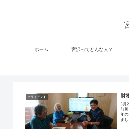
ホーム
宮沢ってどんな人？
財
クライアント
5月
前川さ
年の
まし