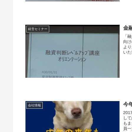
金
経営セミナー
「融
向け
より多
いた
今
会社情報
201
して
もま
員一