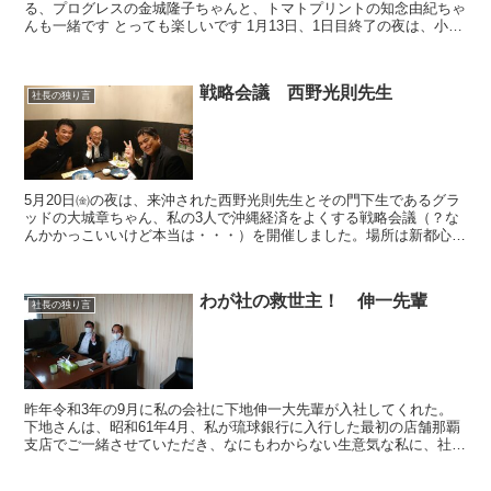
る、プログレスの金城隆子ちゃんと、トマトプリントの知念由紀ちゃ
んも一緒です とっても楽しいです 1月13日、1日目終了の夜は、小禄
のパイカジで懇親会をしました
戦略会議 西野光則先生
社長の独り言
5月20日㈮の夜は、来沖された西野光則先生とその門下生であるグラ
ッドの大城章ちゃん、私の3人で沖縄経済をよくする戦略会議（？な
んかかっこいいけど本当は・・・）を開催しました。場所は新都心公
園近くの「亜炉麻」、3時間2200円でいい銘柄の日...
わが社の救世主！ 伸一先輩
社長の独り言
昨年令和3年の9月に私の会社に下地伸一大先輩が入社してくれた。
下地さんは、昭和61年4月、私が琉球銀行に入行した最初の店舗那覇
支店でご一緒させていただき、なにもわからない生意気な私に、社会
人としての礼儀、仕事、いろいろなことを教え...