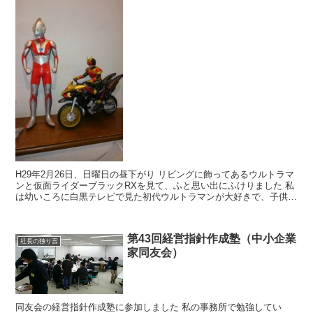
H29年2月26日、日曜日の昼下がり リビングに飾ってあるウルトラマ
ンと仮面ライダーブラックRXを見て、ふと思い出にふけりました 私
は幼いころに白黒テレビで見た初代ウルトラマンが大好きで、子供が
生まれたら絶対誕生日にはウルトラマンの...
第43回経営指針作成塾（中小企業
社長の独り言
家同友会）
同友会の経営指針作成塾に参加しました 私の事務所で勉強してい