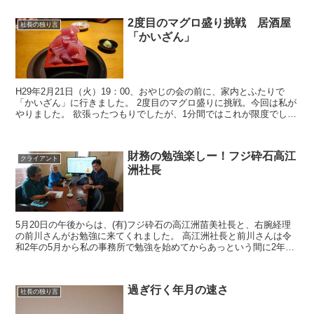
2度目のマグロ盛り挑戦 居酒屋
社長の独り言
「かいざん」
H29年2月21日（火）19：00、おやじの会の前に、家内とふたりで
「かいざん」に行きました。 2度目のマグロ盛りに挑戦。今回は私が
やりました。 欲張ったつもりでしたが、1分間ではこれが限度でし
た。
財務の勉強楽しー！フジ砕石高江
クライアント
洲社長
5月20日の午後からは、(有)フジ砕石の高江洲苗美社長と、右腕経理
の前川さんがお勉強に来てくれました。 高江洲社長と前川さんは令
和2年の5月から私の事務所で勉強を始めてからあっという間に2年が
経ちました。その間に決算書は見違えるほど...
過ぎ行く年月の速さ
社長の独り言